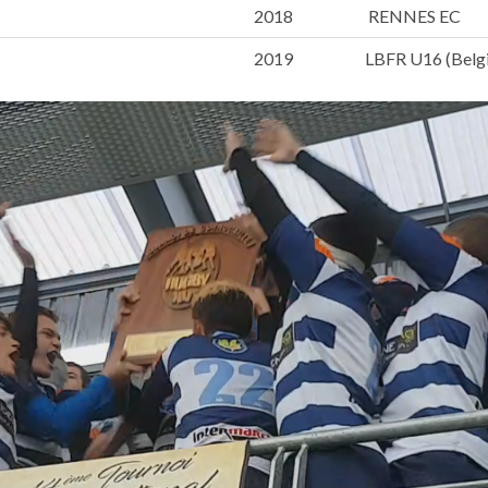
2018
RENNES EC
2019
LBFR U16 (Belg