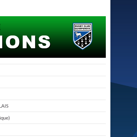
AIS
ique)